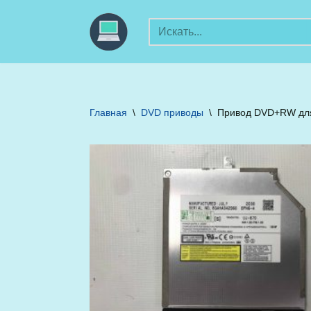
Перейти
к
содержимому
Главная
\
DVD приводы
\
Привод DVD+RW для