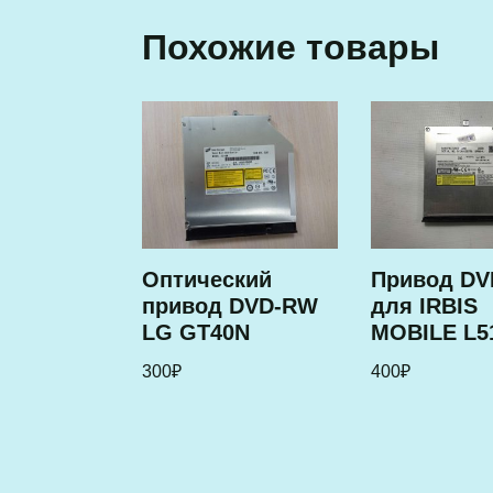
Похожие товары
Оптический
Привод D
привод DVD-RW
для IRBIS
LG GT40N
MOBILE L5
300
₽
400
₽