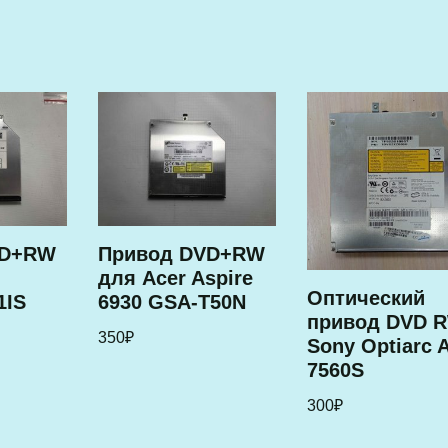
VD+RW
Привод DVD+RW
для Acer Aspire
Оптический
1IS
6930 GSA-T50N
привод DVD 
350
₽
Sony Optiarc 
7560S
300
₽