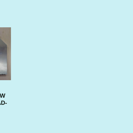
RW
AD-