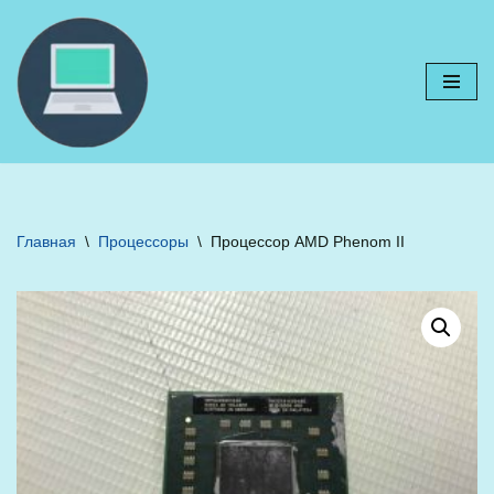
Перейти
к
содержимому
Главная
\
Процессоры
\
Процессор AMD Phenom II