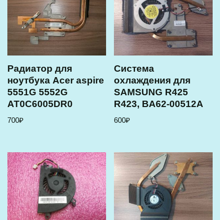
Радиатор для
Система
ноутбука Acer aspire
охлаждения для
5551G 5552G
SAMSUNG R425
AT0C6005DR0
R423, BA62-00512A
700
₽
600
₽