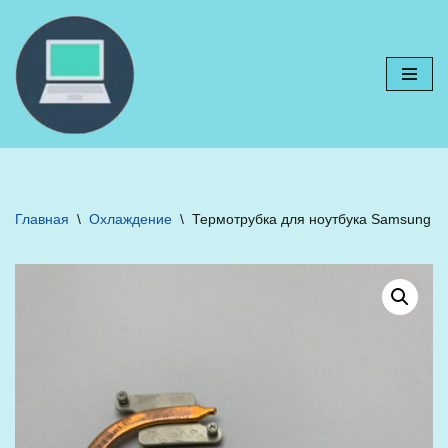
Перейти
к
содержимому
Главная
\
Охлаждение
\
Термотрубка для ноутбука Samsung R