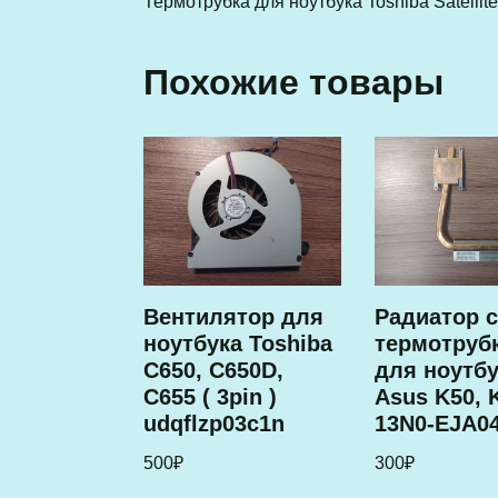
Термотрубка для ноутбука Toshiba Satellit
Похожие товары
Вентилятор для
Радиатор 
ноутбука Toshiba
термотруб
C650, C650D,
для ноутб
C655 ( 3pin )
Asus K50, 
udqflzp03c1n
13N0-EJA0
500
₽
300
₽