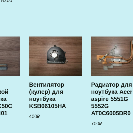
e A200
с
Вентилятор
Радиатор для
кой
(кулер) для
ноутбука Acer
ука
ноутбука
aspire 5551G
K50C
KSB06105HA
5552G
401
AT0C6005DR0
400
₽
700
₽