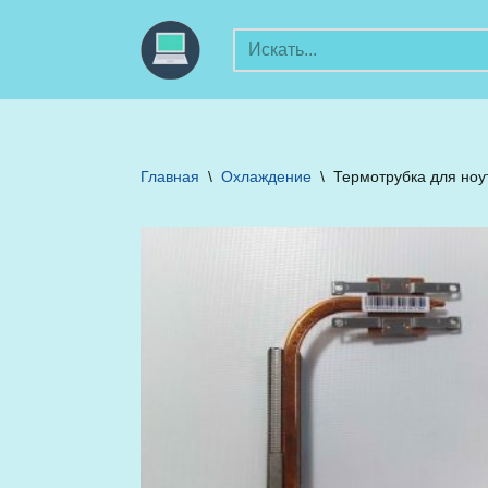
Перейти
к
содержимому
Главная
\
Охлаждение
\
Термотрубка для ноутб