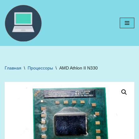
Перейти
к
содержимому
Главная
\
Процессоры
\
AMD Athlon II N330