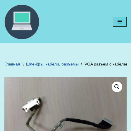
Перейти
к
содержимому
Главная
\
Шлейфы, кабели, разъемы
\
VGA разъем с кабелем T