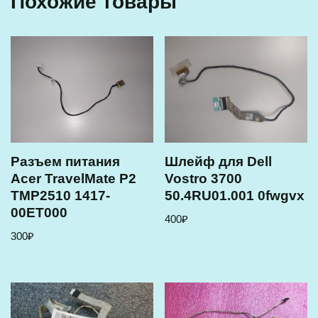
Похожие товары
Разъем питания
Шлейф для Dell
Acer TravelMate P2
Vostro 3700
TMP2510 1417-
50.4RU01.001 0fwgvx
00ET000
400
₽
300
₽