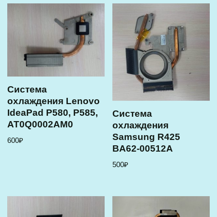
Cистема
охлаждения Lenovo
IdeaPad P580, P585,
Cистема
AT0Q0002AM0
охлаждения
Samsung R425
600
₽
BA62-00512A
500
₽