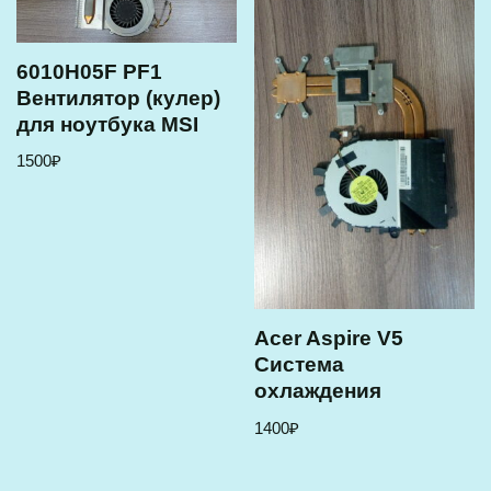
6010H05F PF1
Вентилятор (кулер)
для ноутбука MSI
1500
₽
Acer Aspire V5
Система
охлаждения
1400
₽