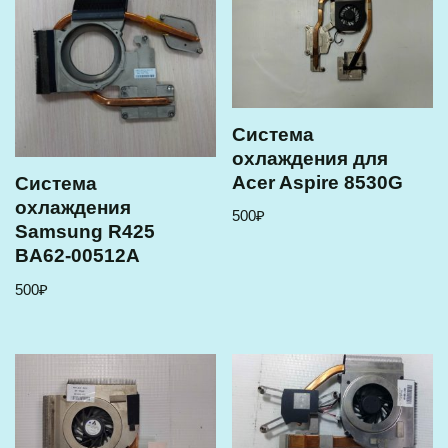
Cистема
охлаждения для
Acer Aspire 8530G
Cистема
охлаждения
500
₽
Samsung R425
BA62-00512A
500
₽