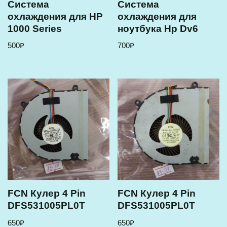
Cистема
Cистема
охлаждения для HP
охлаждения для
1000 Series
ноутбука Hp Dv6
500
₽
700
₽
FCN Кулер 4 Pin
FCN Кулер 4 Pin
DFS531005PL0T
DFS531005PL0T
650
₽
650
₽