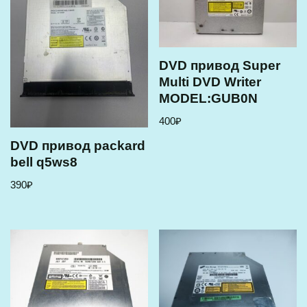
DVD привод Super
Multi DVD Writer
MODEL:GUB0N
400
₽
DVD привод packard
bell q5ws8
390
₽