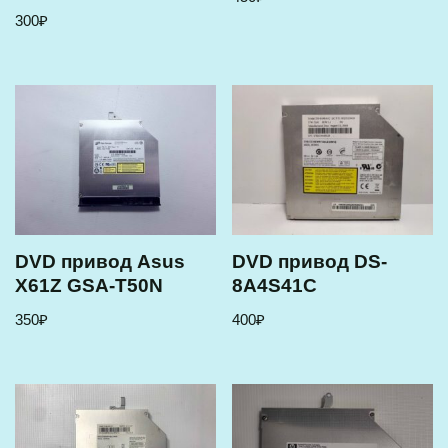
300
₽
DVD привод Asus
DVD привод DS-
X61Z GSA-T50N
8A4S41C
350
₽
400
₽