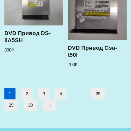
DVD Привод DS-
8A5SH
DVD Привод Gsa-
300
₽
t50l
700
₽
1
2
3
4
…
28
29
30
→