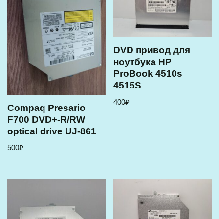
DVD привод для
ноутбука HP
ProBook 4510s
4515S
400
₽
Compaq Presario
F700 DVD+-R/RW
optical drive UJ-861
500
₽