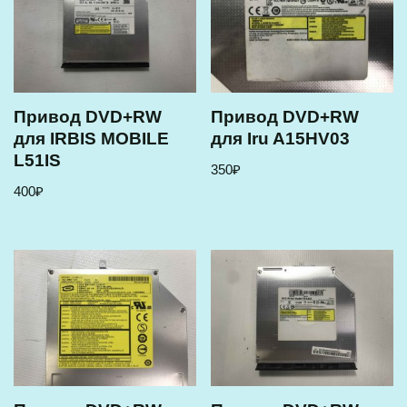
Привод DVD+RW
Привод DVD+RW
для IRBIS MOBILE
для Iru A15HV03
L51IS
350
₽
400
₽