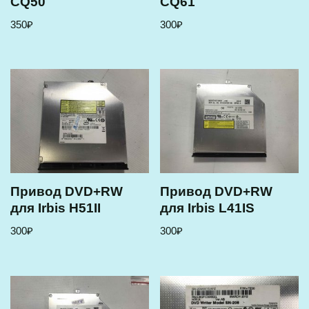
CQ50
CQ61
350
₽
300
₽
Привод DVD+RW
Привод DVD+RW
для Irbis H51II
для Irbis L41IS
300
₽
300
₽