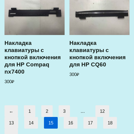
Накладка
Накладка
клавиатуры с
клавиатуры с
кнопкой включения
кнопкой включения
для HP Compaq
для HP CQ60
nx7400
300
₽
300
₽
←
1
2
3
…
12
13
14
15
16
17
18