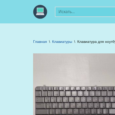
Перейти
к
содержимому
Главная
\
Клавиатуры
\
Клавиатура для ноутб