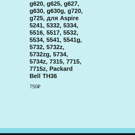
g620, g625, g627,
g630, g630g, g720,
g725, для Aspire
5241, 5332, 5334,
5516, 5517, 5532,
5534, 5541, 5541g,
5732, 5732z,
5732zg, 5734,
5734z, 7315, 7715,
7715z, Packard
Bell TH36
750
₽