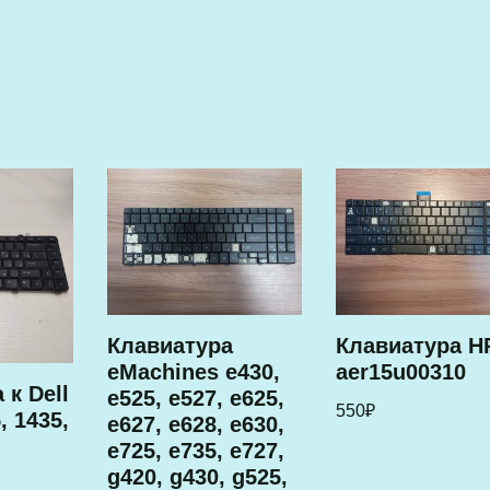
Клавиатура
Клавиатура H
eMachines e430,
aer15u00310
 к Dell
e525, e527, e625,
550
₽
, 1435,
e627, e628, e630,
e725, e735, e727,
g420, g430, g525,