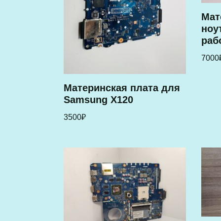
Мат
ноу
раб
7000
Материнская плата для
Samsung X120
3500
₽