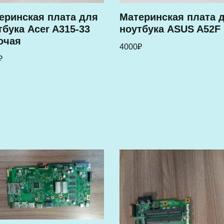
еринская плата для
Материнская плата 
тбука Acer A315-33
ноутбука ASUS A52F
очая
4000
₽
₽