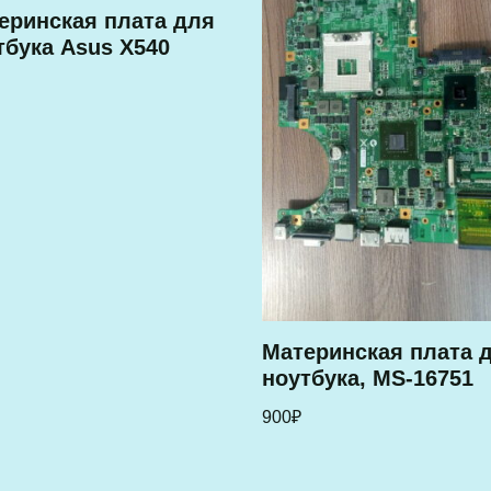
еринская плата для
тбука Asus X540
Материнская плата 
ноутбука, MS-16751
900
₽