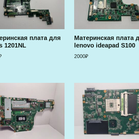
еринская плата для
Материнская плата 
s 1201NL
lenovo ideapad S100
₽
2000
₽