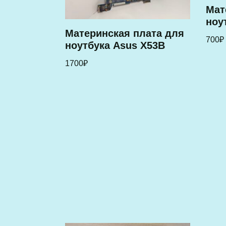
Мат
ноу
Материнская плата для
700
₽
ноутбука Asus X53B
1700
₽