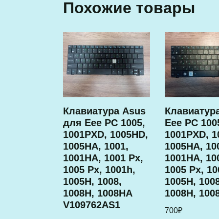
Похожие товары
Клавиатура Asus
Клавиатур
для Eee PC 1005,
Eee PC 100
1001PXD, 1005HD,
1001PXD, 1
1005HA, 1001,
1005HA, 10
1001HA, 1001 Px,
1001HA, 10
1005 Px, 1001h,
1005 Px, 10
1005H, 1008,
1005H, 1008
1008H, 1008HA
1008H, 100
V109762AS1
700
₽