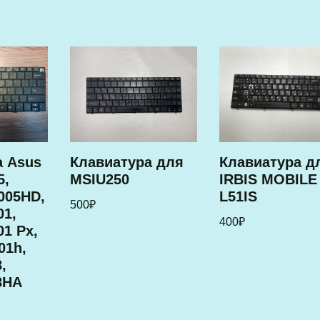
а Asus
Клавиатура для
Клавиатура д
5,
MSIU250
IRBIS MOBILE
005HD,
L51IS
500
₽
01,
400
₽
01 Px,
01h,
,
8HA