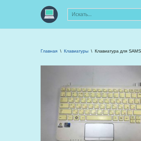
Перейти
к
содержимому
Главная
\
Клавиатуры
\
Клавиатура для SAM