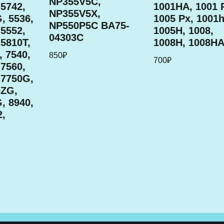
NP355V5C,
 5742,
1001HA, 1001 
NP355V5X,
, 5536,
1005 Px, 1001h
NP550P5C BA75-
 5552,
1005H, 1008,
04303C
 5810T,
1008H, 1008H
, 7540,
850
₽
700
₽
 7560,
 7750G,
0ZG,
, 8940,
2,