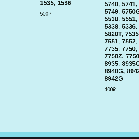
1535, 1536
5740, 5741,
5749, 5750G
500
₽
5538, 5551,
5338, 5336,
5820T, 7535
7551, 7552,
7735, 7750,
7750Z, 775
8935, 8935G
8940G, 894
8942G
400
₽