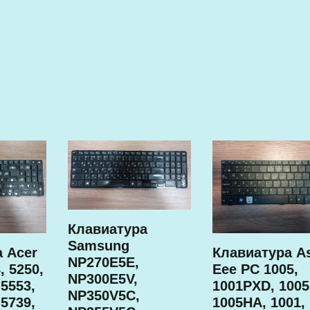
Клавиатура
Samsung
 Acer
Клавиатура A
NP270E5E,
, 5250,
Eee PC 1005,
NP300E5V,
 5553,
1001PXD, 100
NP350V5C,
 5739,
1005HA, 1001,