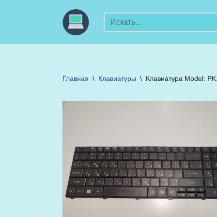
Перейти
к
содержимому
Главная
\
Клавиатуры
\
Клавиатура Model: P