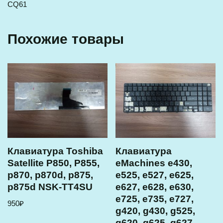
CQ61
Похожие товары
Клавиатура Toshiba
Клавиатура
Satellite P850, P855,
eMachines e430,
p870, p870d, p875,
e525, e527, e625,
p875d NSK-TT4SU
e627, e628, e630,
e725, e735, e727,
950
₽
g420, g430, g525,
g620, g625, g627,