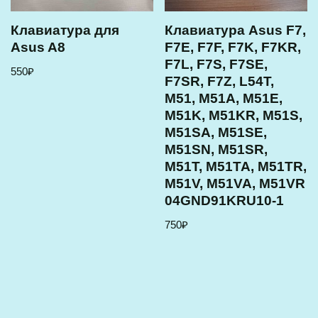
Клавиатура для
Клавиатура Asus F7,
Asus A8
F7E, F7F, F7K, F7KR,
F7L, F7S, F7SE,
550
₽
F7SR, F7Z, L54T,
M51, M51A, M51E,
M51K, M51KR, M51S,
M51SA, M51SE,
M51SN, M51SR,
M51T, M51TA, M51TR,
M51V, M51VA, M51VR
04GND91KRU10-1
750
₽