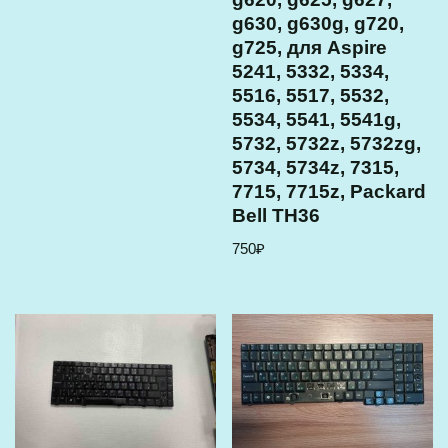
g630, g630g, g720,
g725, для Aspire
5241, 5332, 5334,
5516, 5517, 5532,
5534, 5541, 5541g,
5732, 5732z, 5732zg,
5734, 5734z, 7315,
7715, 7715z, Packard
Bell TH36
750
₽