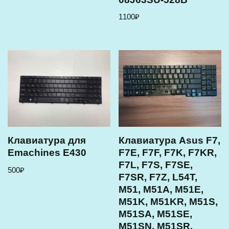
1100
₽
Клавиатура для
Клавиатура Asus F7,
Emachines E430
F7E, F7F, F7K, F7KR,
F7L, F7S, F7SE,
500
₽
F7SR, F7Z, L54T,
M51, M51A, M51E,
M51K, M51KR, M51S,
M51SA, M51SE,
M51SN, M51SR,