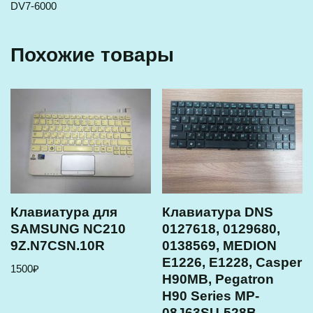
DV7-6000
Похожие товары
Клавиатура для
Клавиатура DNS
SAMSUNG NC210
0127618, 0129680,
9Z.N7CSN.10R
0138569, MEDION
E1226, E1228, Casper
1500
₽
H90MB, Pegatron
H90 Series MP-
08J63SU-528B