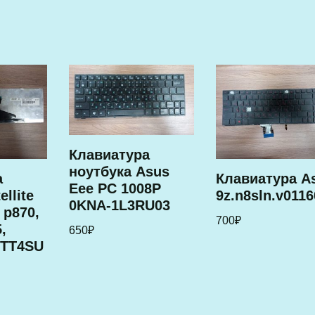
Клавиатура
ноутбука Asus
а
Клавиатура A
Eee PC 1008P
ellite
9z.n8sln.v011
0KNA-1L3RU03
 p870,
700
₽
,
650
₽
-TT4SU