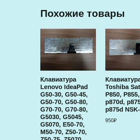
Похожие товары
Клавиатура
Клавиатур
Lenovo IdeaPad
Toshiba Sat
G50-30, G50-45,
P850, P855,
G50-70, G50-80,
p870d, p875
G70-70, G70-80,
p875d NSK
G5030, G5045,
950
₽
G5070, E50-70,
M50-70, Z50-70,
Z50-75, Z5070,