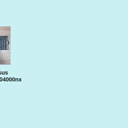
sus
604000nx