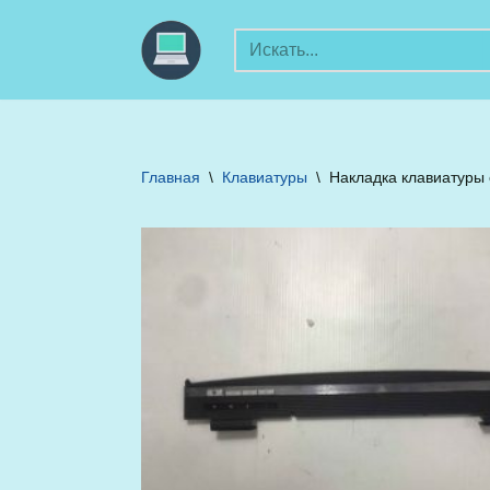
Перейти
к
содержимому
Главная
\
Клавиатуры
\
Накладка клавиатуры 