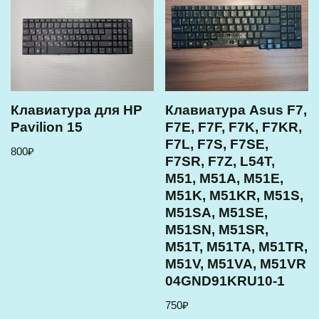
Клавиатура для HP
Клавиатура Asus F7,
Pavilion 15
F7E, F7F, F7K, F7KR,
F7L, F7S, F7SE,
800
₽
F7SR, F7Z, L54T,
M51, M51A, M51E,
M51K, M51KR, M51S,
M51SA, M51SE,
M51SN, M51SR,
M51T, M51TA, M51TR,
M51V, M51VA, M51VR
04GND91KRU10-1
750
₽