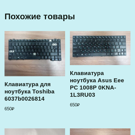
Похожие товары
Клавиатура
ноутбука Asus Eee
Клавиатура для
PC 1008P 0KNA-
ноутбука Toshiba
1L3RU03
6037b0026814
650
₽
650
₽