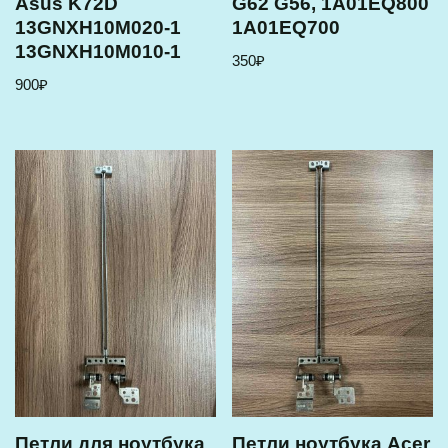
Asus K72D
G62 G56, 1A01EQ800
13GNXH10M020-1
1A01EQ700
13GNXH10M010-1
350
₽
900
₽
Петли для ноутбука
Петли ноутбука Acer