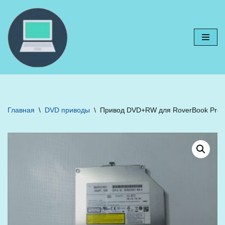
Перейти
к
содержимому
Главная
\
DVD приводы
\
Привод DVD+RW для RoverBook Pro 