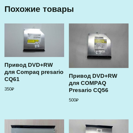
Похожие товары
Привод DVD+RW
для Compaq presario
Привод DVD+RW
CQ61
для COMPAQ
350
₽
Presario CQ56
500
₽