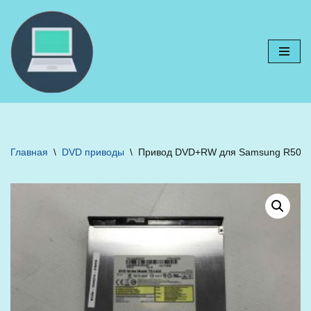
Перейти
к
содержимому
Главная
\
DVD приводы
\
Привод DVD+RW для Samsung R505