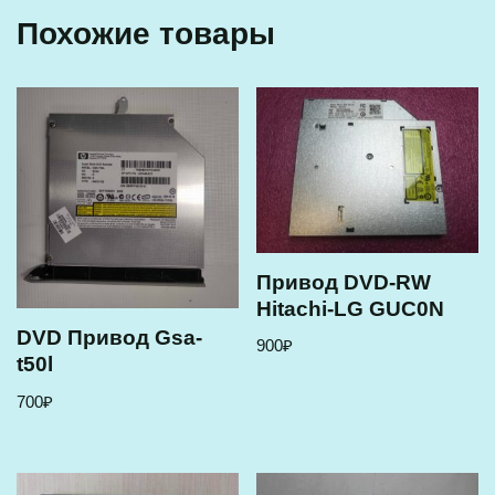
Похожие товары
Привод DVD-RW
Hitachi-LG GUC0N
DVD Привод Gsa-
900
₽
t50l
700
₽