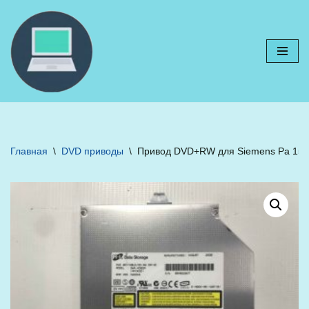
Перейти
к
содержимому
Главная
\
DVD приводы
\
Привод DVD+RW для Siemens Pa 15