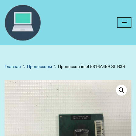
Перейти
к
содержимому
Главная
\
Процессоры
\
Процессор intel 5816A459 SL B3R