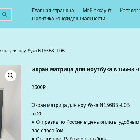
Главная страница
Мой аккаунт
Каталог
Политика конфиденциальности
рица для ноутбука N156B3 -L0B
Экран матрица для ноутбука N156B3 -
2500
₽
Экран матрица для ноутбука N156B3 -L0B
m-28
● Отправка по России в день оплаты удобным
вас способом
● Состояние: Рабочее с разбора