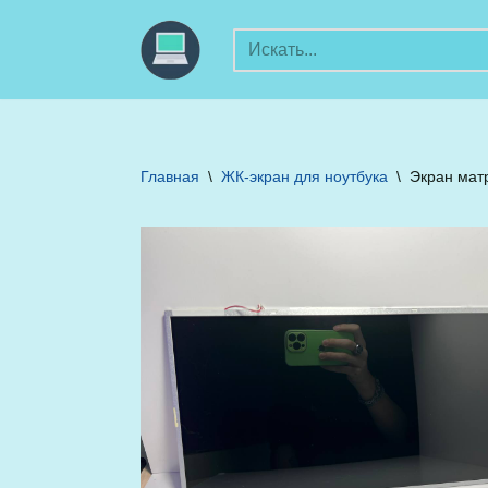
Перейти
к
содержимому
Главная
\
ЖК-экран для ноутбука
\
Экран мат