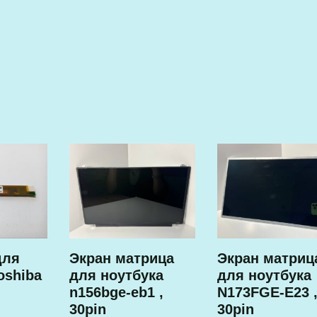
для
Экран матрица
Экран матриц
oshiba
для ноутбука
для ноутбука
n156bge-eb1 ,
N173FGE-E23 
30pin
30pin