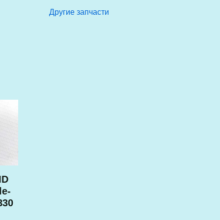
Другие запчасти
MD
le-
830