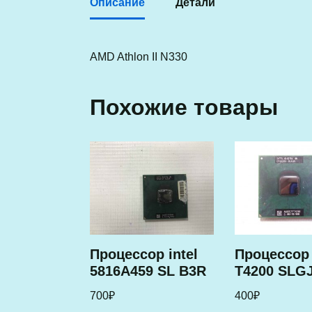
Описание
Детали
AMD Athlon II N330
Похожие товары
Процессор intel
Процессор 
5816A459 SL B3R
T4200 SLG
700
₽
400
₽