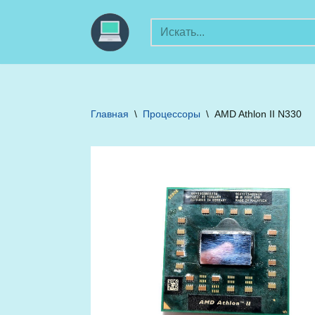
Перейти
к
содержимому
Главная
\
Процессоры
\
AMD Athlon II N330