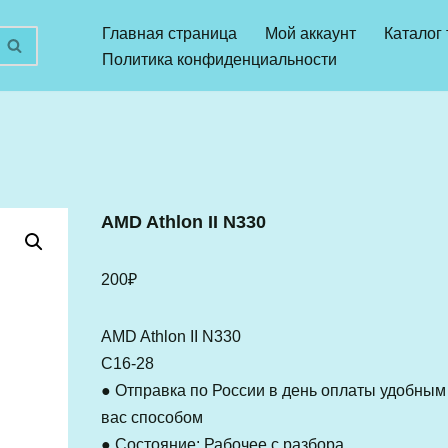
Главная страница
Мой аккаунт
Каталог
Политика конфиденциальности
AMD Athlon II N330
200
₽
AMD Athlon II N330
C16-28
● Отправка по России в день оплаты удобным
вас способом
● Состояние: Рабочее с разбора