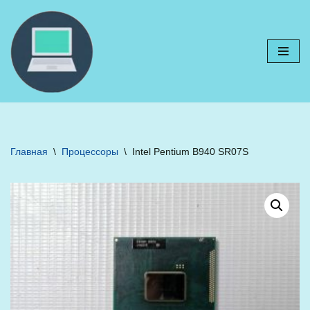
Перейти
к
содержимому
Главная
\
Процессоры
\
Intel Pentium B940 SR07S