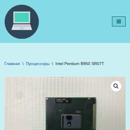
Перейти
к
содержимому
Главная
\
Процессоры
\
Intel Pentium B950 SR07T