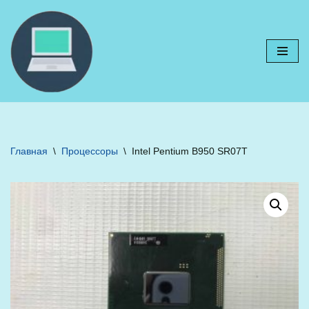
Перейти
к
содержимому
Главная
\
Процессоры
\
Intel Pentium B950 SR07T