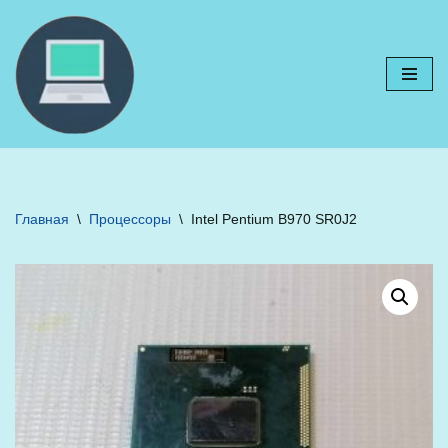
Перейти
к
содержимому
Главная
\
Процессоры
\
Intel Pentium B970 SR0J2