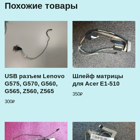
Похожие товары
USB разъем Lenovo
Шлейф матрицы
G575, G570, G560,
для Acer E1-510
G565, Z560, Z565
350
₽
300
₽