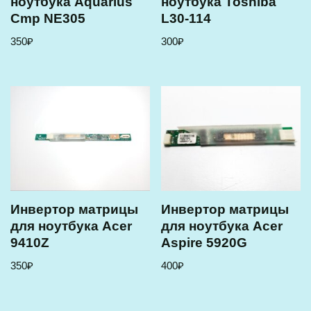
ноутбука Aquarius
ноутбука Toshiba
Cmp NE305
L30-114
350
₽
300
₽
Инвертор матрицы
Инвертор матрицы
для ноутбука Acer
для ноутбука Acer
9410Z
Aspire 5920G
350
₽
400
₽